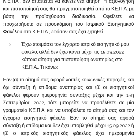
Κ.Ε.ΠΑ., δεν απαιτείται να κάνετε νέα αίτηση. Η αξιολόγηση
και πιστοποίησή σας θα πραγματοποιηθεί από το ΚΕ.Π.Α. με
βάση την προϊσχύουσα διαδικασία. Οφείλετε να
προχωρήσετε σε προσκόμιση του Ιατρικού Εισηγητικού
Φακέλου στο Κ.Ε.ΠΑ., εφόσον σας έχει ζητηθεί.
Έχω ετοιμάσει τον έγχαρτο ιατρικό εισηγητικό μου
φάκελο, αλλά δεν έχω κάνει μέχρι τις 15.09.2022
κάποια αίτηση για πιστοποίηση αναπηρίας στο
ΚΕ.Π.Α.. Τι κάνω;
Εάν (α) το αίτημά σας αφορά λοιπές κοινωνικές παροχές, και
όχι σύνταξη ή επίδομα αναπηρίας και (β) οι εισηγητικοί
φάκελοι φέρουν ημερομηνία σύνταξης μέχρι και την 15η
Σεπτεμβρίου 2022, τότε μπορείτε να προσέλθετε σε μία
γραμματεία ΚΕ.Π.Α. και να υποβάλετε το αίτημά σας και τον
έγχαρτο εισηγητικό φάκελο. Εάν το αίτημά σας αφορά
σύνταξη ή επίδομα και δεν έχει υποβληθεί μέχρι 15.09.2022 ή
(β) ο ιατρικός εισηγητικός φάκελος έχει ημερομηνία