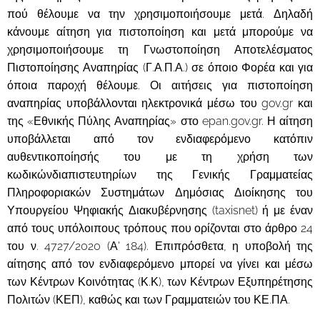
πού θέλουμε να την χρησιμοποιήσουμε μετά. Δηλαδή
κάνουμε αίτηση για πιστοποίηση και μετά μπορούμε να
χρησιμοποιήσουμε τη Γνωστοποίηση Αποτελέσματος
Πιστοποίησης Αναπηρίας (Γ.Α.Π.Α.) σε όποιο Φορέα και για
όποια παροχή θέλουμε. Οι αιτήσεις για πιστοποίηση
αναπηρίας υποβάλλονται ηλεκτρονικά μέσω του gov.gr και
της «Εθνικής Πύλης Αναπηρίας» στο epan.gov.gr. Η αίτηση
υποβάλλεται από τον ενδιαφερόμενο κατόπιν
αυθεντικοποίησής του με τη χρήση των
κωδικώνδιαπιστευτηρίων της Γενικής Γραμματείας
Πληροφοριακών Συστημάτων Δημόσιας Διοίκησης του
Υπουργείου Ψηφιακής Διακυβέρνησης (taxisnet) ή με έναν
από τους υπόλοιπους τρόπους που ορίζονται στο άρθρο 24
του ν. 4727/2020 (Α' 184). Επιπρόσθετα, η υποβολή της
αίτησης από τον ενδιαφερόμενο μπορεί να γίνει και μέσω
των Κέντρων Κοινότητας (Κ.Κ), των Κέντρων Εξυπηρέτησης
Πολιτών (ΚΕΠ), καθώς και των Γραμματειών του ΚΕ.ΠΑ.