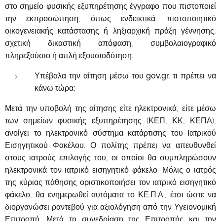
στο σημείο φυσικής εξυπηρέτησης έγγραφο που πιστοποιεί
την εκπροσώπηση, όπως ενδεικτικά: πιστοποιητικό
οικογενειακής κατάστασης ή ληξιαρχική πράξη γέννησης,
σχετική δικαστική απόφαση, συμβολαιογραφικό
πληρεξούσιο ή απλή εξουσιοδότηση.
Υπέβαλα την αίτηση μέσω του gov.gr, τι πρέπει να
κάνω τώρα;
Μετά την υποβολή της αίτησης είτε ηλεκτρονικά, είτε μέσω
των σημείων φυσικής εξυπηρέτησης (ΚΕΠ, ΚΚ, ΚΕΠΑ),
ανοίγει το ηλεκτρονικό σύστημα κατάρτισης του Ιατρικού
Εισηγητικού Φακέλου. Ο πολίτης πρέπει να απευθυνθεί
στους ιατρούς επιλογής του, οι οποίοι θα συμπληρώσουν
ηλεκτρονικά τον ιατρικό εισηγητικό φάκελο. Μόλις ο ιατρός
της κύριας πάθησης οριστικοποιήσει τον ιατρικό εισηγητικό
φάκελο, θα ενημερωθεί αυτόματα το ΚΕ.Π.Α., έτσι ώστε να
διοργανώσει ραντεβού για αξιολόγηση από την Υγειονομική
Επιτροπή. Μετά τη συνεδρίαση της Επιτροπής και την