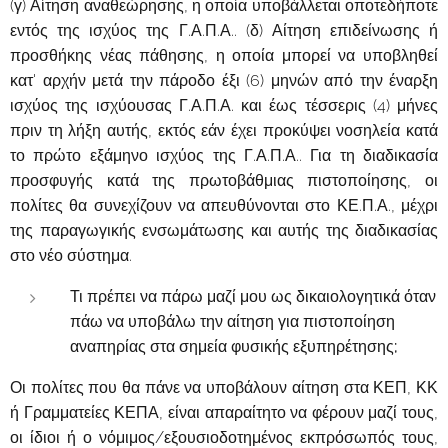
(γ) Αίτηση αναθεώρησης, η οποία υποβάλλεται οποτεδήποτε
εντός της ισχύος της Γ.Α.Π.Α.. (δ) Αίτηση επιδείνωσης ή
προσθήκης νέας πάθησης, η οποία μπορεί να υποβληθεί
κατ' αρχήν μετά την πάροδο έξι (6) μηνών από την έναρξη
ισχύος της ισχύουσας Γ.Α.Π.Α. και έως τέσσερις (4) μήνες
πριν τη λήξη αυτής, εκτός εάν έχει προκύψει νοσηλεία κατά
το πρώτο εξάμηνο ισχύος της Γ.Α.Π.Α.. Για τη διαδικασία
προσφυγής κατά της πρωτοβάθμιας πιστοποίησης, οι
πολίτες θα συνεχίζουν να απευθύνονται στο ΚΕ.Π.Α., μέχρι
της παραγωγικής ενσωμάτωσης και αυτής της διαδικασίας
στο νέο σύστημα.
Τι πρέπει να πάρω μαζί μου ως δικαιολογητικά όταν
πάω να υποβάλω την αίτηση για πιστοποίηση
αναπηρίας στα σημεία φυσικής εξυπηρέτησης;
Οι πολίτες που θα πάνε να υποβάλουν αίτηση στα ΚΕΠ, ΚΚ
ή Γραμματείες ΚΕΠΑ, είναι απαραίτητο να φέρουν μαζί τους,
οι ίδιοι ή ο νόμιμος/εξουσιοδοτημένος εκπρόσωπός τους,