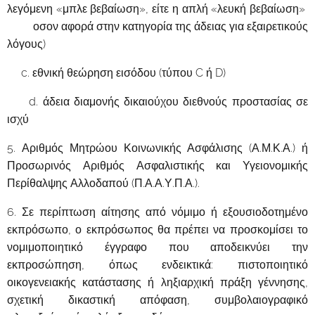
λεγόμενη «μπλε βεβαίωση», είτε η απλή «λευκή βεβαίωση»
οσον αφορά στην κατηγορία της άδειας για εξαιρετικούς
λόγους)
c. εθνική θεώρηση εισόδου (τύπου C ή D)
d. άδεια διαμονής δικαιούχου διεθνούς προστασίας σε
ισχύ
5. Αριθμός Μητρώου Κοινωνικής Ασφάλισης (Α.Μ.Κ.Α.) ή
Προσωρινός Αριθμός Ασφαλιστικής και Υγειονομικής
Περίθαλψης Αλλοδαπού (Π.Α.Α.Υ.Π.Α.).
6. Σε περίπτωση αίτησης από νόμιμο ή εξουσιοδοτημένο
εκπρόσωπο, ο εκπρόσωπος θα πρέπει να προσκομίσει το
νομιμοποιητικό έγγραφο που αποδεικνύει την
εκπροσώπηση, όπως ενδεικτικά: πιστοποιητικό
οικογενειακής κατάστασης ή ληξιαρχική πράξη γέννησης,
σχετική δικαστική απόφαση, συμβολαιογραφικό