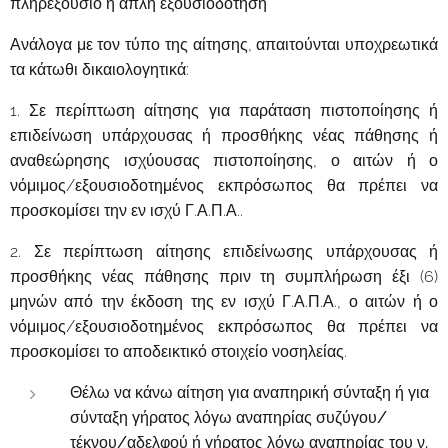
πληρεξούσιο ή απλή εξουσιοδότηση
Ανάλογα με τον τύπο της αίτησης, απαιτούνται υποχρεωτικά
τα κάτωθι δικαιολογητικά:
1. Σε περίπτωση αίτησης για παράταση πιστοποίησης ή
επιδείνωση υπάρχουσας ή προσθήκης νέας πάθησης ή
αναθεώρησης ισχύουσας πιστοποίησης, ο αιτών ή ο
νόμιμος/εξουσιοδοτημένος εκπρόσωπος θα πρέπει να
προσκομίσει την εν ισχύ Γ.Α.Π.Α..
2. Σε περίπτωση αίτησης επιδείνωσης υπάρχουσας ή
προσθήκης νέας πάθησης πριν τη συμπλήρωση έξι (6)
μηνών από την έκδοση της εν ισχύ Γ.Α.Π.Α., ο αιτών ή ο
νόμιμος/εξουσιοδοτημένος εκπρόσωπος θα πρέπει να
προσκομίσει το αποδεικτικό στοιχείο νοσηλείας.
Θέλω να κάνω αίτηση για αναπηρική σύνταξη ή για
σύνταξη γήρατος λόγω αναπηρίας συζύγου/
τέκνου/αδελφού ή γήρατος λόγω αναπηρίας του ν.