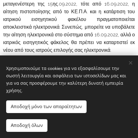
μεταγενέστερη της 15ης.09.2022, τότε από 16.09.2022, η
αίτηση πιστοποίησης από το ΚΕ.Π.Α. και η κατάρτιση του
ιατρικού εισηγητικού φακέλου πραγματοποιείται
αποκλειστικά ηλεκτρονικά. Συνεπώς, μπορείτε να υποβάλετε
την αίτηση ηλεκτρονικά στο σύστημα από 16.09.2022, αλλά ο
ιατρικός εισηγητικός φάκελος θα πρέπει να καταρτιστεί εκ
νέου από τους ιατρούς επιλογής σας ηλεκτρονικά.
Λαμβάνω ήδη παροχή από τον e-ΕΦΚΑ λόγω της
Χρησιμοποιούμε τα cookies για να εξασφαλίσουμε την
πιστοποιημένης αναπηρίας μου, η οποία θα λήξει
σωστή λειτουργία και ασφάλεια των ιστοσελίδων μας και
στο επόμενο διάστημα. Πού υποβάλλω αίτηση για
για να σας προσφέρουμε την καλύτερη δυνατή εμπειρία
παράταση της παροχής, μέχρι να εξεταστώ από το
χρήσης.
Κ.Ε.ΠΑ;
Το τελευταίο τετράμηνο πριν τη λήξη ισχύος της Γ.Α.Π.Α. σας,
Αποδοχή μόνο των απαραίτητων
μπορείτε να υποβάλετε μέσω της Εθνικής Πύλης Αναπηρίας
αίτημα για επανεξέτασή σας από το Κ.Ε.ΠΑ. Η αίτηση
Αποδοχή όλων
παράτασης ισχύος της Γ.Α.Π.Α. λογίζεται ως αίτηση
παράτασης καταβολής της παροχής και διαβιβαστεί