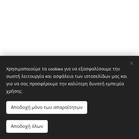
Χρησιμοποιούμε τα cookies για να εξασφαλίσουμε την
σωστή λειτουργία και ασφάλεια των ιστοσελίδων μας και
Τηλ: 2681.306838 & 2681.306848
για να σας προσφέρουμε την καλύτερη δυνατή εμπειρία
Fax : 2681.305044
χρήσης.
Αποδοχή μόνο των απαραίτητων
Φιλελλήνων & Ψαρών 1 Άρτα
email: info@logisticsarta.com
Αποδοχή όλων
Powered by
Webnode
Cookies