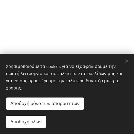
Χρησιμοποιούμε τα cookies για να εξασφαλίσουμε την
σωστή λειτουργία και ασφάλεια των ιστοσελίδων μας και
Τηλ: 2681.306838 & 2681.306848
για να σας προσφέρουμε την καλύτερη δυνατή εμπειρία
Fax : 2681.305044
χρήσης.
Αποδοχή μόνο των απαραίτητων
Φιλελλήνων & Ψαρών 1 Άρτα
email: info@logisticsarta.com
Αποδοχή όλων
Powered by
Webnode
Cookies