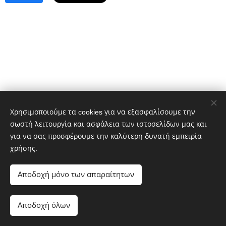
Χρησιμοποιούμε τα cookies για να εξασφαλίσουμε την
σωστή λειτουργία και ασφάλεια των ιστοσελίδων μας και
Τηλ: 2681.306838 & 2681.306848
για να σας προσφέρουμε την καλύτερη δυνατή εμπειρία
Fax : 2681.305044
χρήσης.
Αποδοχή μόνο των απαραίτητων
Φιλελλήνων & Ψαρών 1 Άρτα
email: info@logisticsarta.com
Αποδοχή όλων
Powered by
Webnode
Cookies