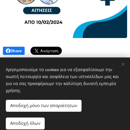
Share
Χρησιμοποιούμε τα cookies για να εξασφαλίσουμε την
σωστή λειτουργία και ασφάλεια των ιστοσελίδων μας και
Τηλ: 2681.306838 & 2681.306848
για να σας προσφέρουμε την καλύτερη δυνατή εμπειρία
Fax : 2681.305044
χρήσης.
Αποδοχή μόνο των απαραίτητων
Φιλελλήνων & Ψαρών 1 Άρτα
email: info@logisticsarta.com
Αποδοχή όλων
Powered by
Webnode
Cookies