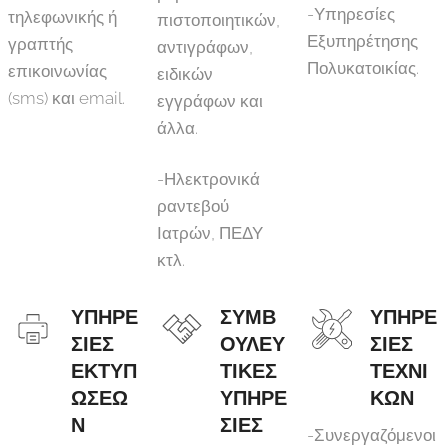
-Υπηρεσίες
τηλεφωνικής ή
πιστοποιητικών,
Εξυπηρέτησης
γραπτής
αντιγράφων,
Πολυκατοικίας.
επικοινωνίας
ειδικών
(sms) και email.
εγγράφων και
άλλα.
-Ηλεκτρονικά
ραντεβού
Ιατρών, ΠΕΔΥ
κτλ.
ΥΠΗΡΕ
ΣΥΜΒ
ΥΠΗΡΕ
ΣΙΕΣ
ΟΥΛΕΥ
ΣΙΕΣ
ΕΚΤΥΠ
ΤΙΚΕΣ
ΤΕΧΝΙ
ΩΣΕΩ
ΥΠΗΡΕ
ΚΩΝ
Ν
ΣΙΕΣ
-Συνεργαζόμενοι