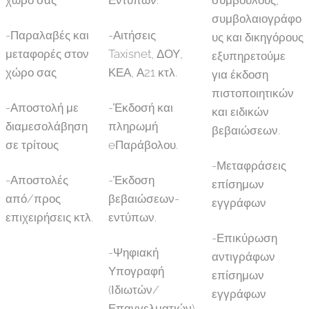
χώρο σας
Εντύπων.
συμβούλους,
συμβολαιογράφο
-Παραλαβές και
-Αιτήσεις
υς και δικηγόρους
μεταφορές στον
Taxisnet, ΔΟΥ,
εξυπηρετούμε
χώρο σας
ΚΕΑ, Α21 κτλ.
για έκδοση
πιστοποιητικών
-Αποστολή με
-Έκδοσή και
και ειδικών
διαμεσολάβηση
πληρωμή
βεβαιώσεων.
σε τρίτους
eΠαράβολου.
-Μεταφράσεις
-Αποστολές
-Έκδοση
επίσημων
από/προς
βεβαιώσεων-
εγγράφων
επιχειρήσεις κτλ.
εντύπων.
-Επικύρωση
-Ψηφιακή
αντιγράφων
Υπογραφή
επίσημων
(Ιδιωτών/
εγγράφων
Επαγγελματιών)