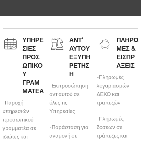
ΥΠΗΡΕ
ΑΝΤ'
ΠΛΗΡΩ
ΣΙΕΣ
ΑΥΤΟΥ
ΜΕΣ &
ΠΡΟΣ
ΕΞΥΠΗ
ΕΙΣΠΡ
ΩΠΙΚΟ
ΡΕΤΗΣ
ΑΞΕΙΣ
Υ
Η
-Πληρωμές
ΓΡΑΜ
-Εκπροσώπηση
λογαριασμών
ΜΑΤΕΑ
αντ'αυτού σε
ΔΕΚΟ και
-Παροχή
όλες τις
τραπεζών
υπηρεσιών
Υπηρεσίες
-Πληρωμές
προσωπικού
-Παράσταση για
δόσεων σε
γραμματέα σε
αναμονή σε
τράπεζες και
ιδιώτες και