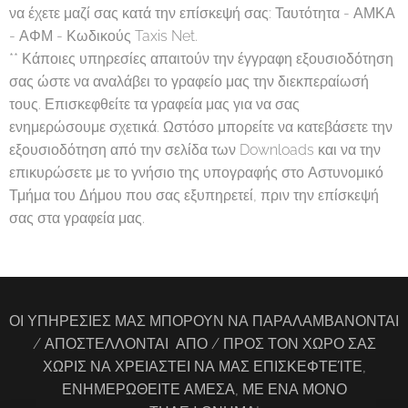
να έχετε μαζί σας κατά την επίσκεψή σας: Ταυτότητα - ΑΜΚΑ
- ΑΦΜ - Κωδικούς Taxis Net.
** Κάποιες υπηρεσίες απαιτούν την έγγραφη εξουσιοδότηση
σας ώστε να αναλάβει το γραφείο μας την διεκπεραίωσή
τους. Επισκεφθείτε τα γραφεία μας για να σας
ενημερώσουμε σχετικά. Ωστόσο μπορείτε να κατεβάσετε την
εξουσιοδότηση από την σελίδα των Downloads και να την
επικυρώσετε με το γνήσιο της υπογραφής στο Αστυνομικό
Τμήμα του Δήμου που σας εξυπηρετεί, πριν την επίσκεψή
σας στα γραφεία μας.
ΟΙ ΥΠΗΡΕΣΙΕΣ ΜΑΣ ΜΠΟΡΟΥΝ ΝΑ ΠΑΡΑΛΑΜΒΑΝΟΝΤΑΙ
/ ΑΠΟΣΤΕΛΛΟΝΤΑΙ ΑΠΟ / ΠΡΟΣ ΤΟΝ ΧΩΡΟ ΣΑΣ
ΧΩΡΙΣ ΝΑ ΧΡΕΙΑΣΤΕΙ ΝΑ ΜΑΣ ΕΠΙΣΚΕΦΤΕΊΤΕ,
ΕΝΗΜΕΡΩΘΕΙΤΕ ΑΜΕΣΑ, ΜΕ ΕΝΑ ΜΟΝΟ