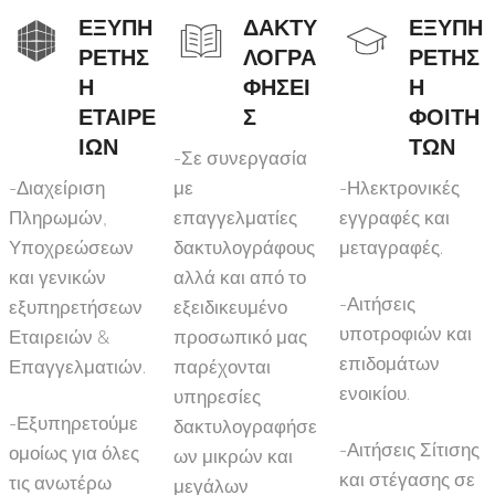
ΕΞΥΠΗ
ΔΑΚΤΥ
ΕΞΥΠΗ
ΡΕΤΗΣ
ΛΟΓΡΑ
ΡΕΤΗΣ
Η
ΦΗΣΕΙ
Η
ΕΤΑΙΡΕ
Σ
ΦΟΙΤΗ
ΙΩΝ
ΤΩΝ
-Σε συνεργασία
-Διαχείριση
με
-Ηλεκτρονικές
Πληρωμών,
επαγγελματίες
εγγραφές και
Υποχρεώσεων
δακτυλογράφους
μεταγραφές.
και γενικών
αλλά και από το
-Αιτήσεις
εξυπηρετήσεων
εξειδικευμένο
υποτροφιών και
Εταιρειών &
προσωπικό μας
επιδομάτων
Επαγγελματιών.
παρέχονται
ενοικίου.
υπηρεσίες
-Εξυπηρετούμε
δακτυλογραφήσε
-Αιτήσεις Σίτισης
ομοίως για όλες
ων μικρών και
και στέγασης σε
τις ανωτέρω
μεγάλων