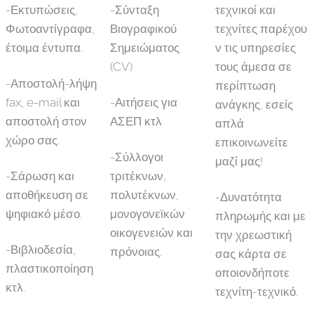
-Εκτυπώσεις,
-Σύνταξη
τεχνικοί και
Φωτοαντίγραφα,
Βιογραφικού
τεχνίτες παρέχου
έτοιμα έντυπα.
Σημειώματος
ν τις υπηρεσίες
(CV)
τους άμεσα σε
-Αποστολή-λήψη
περίπτωση
fax, e-mail και
-Αιτήσεις για
ανάγκης, εσείς
αποστολή στον
ΑΣΕΠ κτλ
απλά
χώρο σας.
επικοινωνείτε
-Σύλλογοι
μαζί μας!
-Σάρωση και
τριτέκνων,
αποθήκευση σε
πολυτέκνων,
-Δυνατότητα
ψηφιακό μέσο.
μονογονεϊκών
πληρωμής και με
οικογενειών και
την χρεωστική
-Βιβλιοδεσία,
πρόνοιας.
σας κάρτα σε
πλαστικοποίηση
οποιονδήποτε
κτλ.
τεχνίτη-τεχνικό.