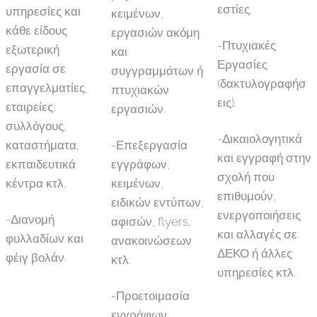
εστίες.
υπηρεσίες και
κειμένων,
κάθε είδους
εργασιών ακόμη
-Πτυχιακές
εξωτερική
και
Εργασίες
εργασία σε
συγγραμμάτων ή
(δακτυλογραφήσ
επαγγελματίες,
πτυχιακών
εις).
εταιρείες,
εργασιών.
συλλόγους,
-Δικαιολογητικά
καταστήματα,
-Επεξεργασία
και εγγραφή στην
εκπαιδευτικά
εγγράφων,
σχολή που
κέντρα κτλ.
κειμένων,
επιθυμούν,
ειδικών εντύπων,
ενεργοποιήσεις
-Διανομή
αφισών, flyers,
και αλλαγές σε
φυλλαδίων και
ανακοινώσεων
ΔΕΚΟ ή άλλες
φέιγ βολάν.
κτλ.
υπηρεσίες κτλ.
-Προετοιμασία
εγγράφων,