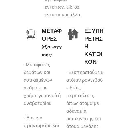
εντύπων, ειδικά
έντυπα και άλλα.
ΜΕΤΑΦ
ΕΞΥΠΗ
ΟΡΕΣ
ΡΕΤΗΣ
Η
(εξ.συνεργ
ΚΑΤ'ΟΙ
άτης)
ΚΟΝ
-Μεταφορές
δεμάτων και
-Εξυπηρετούμε κ
αντικειμένων
ατόπιν ραντεβού
ακόμα κ με
ειδικές
χρήση γερανού ή
περιπτώσεις
αναβατορίου
όπως άτομα με
αδυναμία
-Έρευνα
μετακίνησης και
πρακτορείου και
άτομα μεγάλης