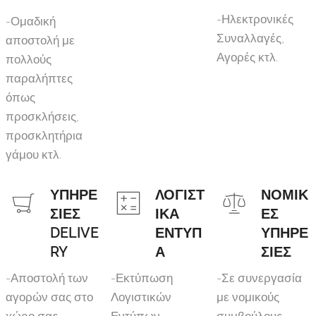
-Ηλεκτρονικές
-Ομαδική
Συναλλαγές,
αποστολή με
Αγορές κτλ.
πολλούς
παραλήπτες
όπως
προσκλήσεις,
προσκλητήρια
γάμου κτλ.
ΥΠΗΡΕ
ΛΟΓΙΣΤ
ΝΟΜΙΚ
ΣΙΕΣ
ΙΚΑ
ΕΣ
DELIVE
ΕΝΤΥΠ
ΥΠΗΡΕ
RY
Α
ΣΙΕΣ
-Αποστολή των
-Εκτύπωση
-Σε συνεργασία
αγορών σας στο
Λογιστικών
με νομικούς