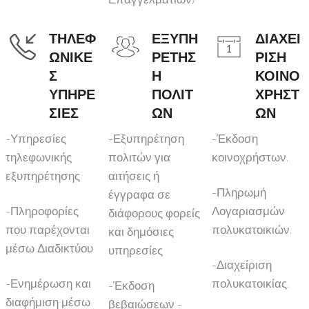
ΤΗΛΕΦ
ΕΞΥΠΗ
ΔΙΑΧΕΙ
ΩΝΙΚΕ
ΡΕΤΗΣ
ΡΙΣΗ
Σ
Η
ΚΟΙΝΟ
ΥΠΗΡΕ
ΠΟΛΙΤ
ΧΡΗΣΤ
ΣΙΕΣ
ΩΝ
ΩΝ
-Υπηρεσίες
-Εξυπηρέτηση
-Έκδοση
τηλεφωνικής
πολιτών για
κοινοχρήστων.
εξυπηρέτησης
αιτήσεις ή
-Πληρωμή
έγγραφα σε
-Πληροφορίες
Λογαριασμών
διάφορους φορείς
που παρέχονται
πολυκατοικιών.
και δημόσιες
μέσω Διαδικτύου
υπηρεσίες
-Διαχείριση
-Ενημέρωση και
πολυκατοικίας.
-Έκδοση
διαφήμιση μέσω
βεβαιώσεων -