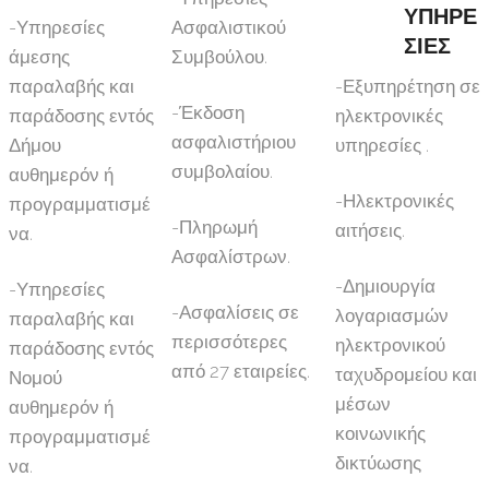
ΥΠΗΡΕ
-Υπηρεσίες
Ασφαλιστικού
ΣΙΕΣ
άμεσης
Συμβούλου.
παραλαβής και
-Εξυπηρέτηση σε
-Έκδοση
παράδοσης εντός
ηλεκτρονικές
ασφαλιστήριου
Δήμου
υπηρεσίες .
συμβολαίου.
αυθημερόν ή
-Ηλεκτρονικές
προγραμματισμέ
-Πληρωμή
αιτήσεις.
να.
Ασφαλίστρων.
-Δημιουργία
-Υπηρεσίες
-Ασφαλίσεις σε
λογαριασμών
παραλαβής και
περισσότερες
ηλεκτρονικού
παράδοσης εντός
από 27 εταιρείες.
ταχυδρομείου και
Νομού
μέσων
αυθημερόν ή
κοινωνικής
προγραμματισμέ
δικτύωσης
να.