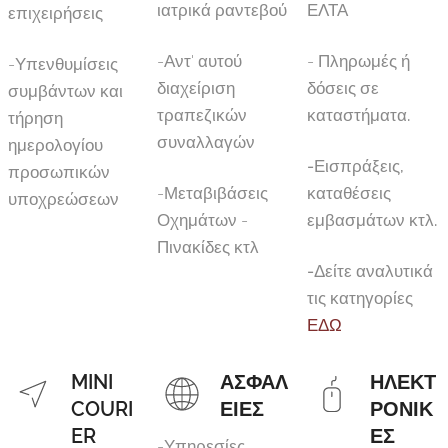
ιατρικά ραντεβού
ΕΛΤΑ
επιχειρήσεις
-Αντ' αυτού
- Πληρωμές ή
-Υπενθυμίσεις
διαχείριση
δόσεις σε
συμβάντων και
τραπεζικών
καταστήματα
.
τήρηση
συναλλαγών
ημερολογίου
-Εισπράξεις,
προσωπικών
-Μεταβιβάσεις
καταθέσεις
υποχρεώσεων
Οχημάτων -
εμβασμάτων κτλ.
Πινακίδες κτλ
-Δείτε αναλυτικά
τις κατηγορίες
ΕΔΩ
MINI
ΑΣΦΑΛ
ΗΛΕΚΤ
COURI
ΕΙΕΣ
ΡΟΝΙΚ
ER
ΕΣ
-Υπηρεσίες